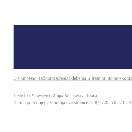
O Nama
Nađi Doktora
Oprema
Odeljenja & tretmani
Bolnice
Konta
©
Medipol Zdravstvena Grupa. Sva prava zadržana
.
Datum poslednjeg ažuriranja ove stranice je
8/9/2026 8:52:02 