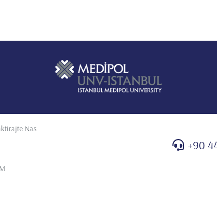
ktirajte Nas
+90 4
AM