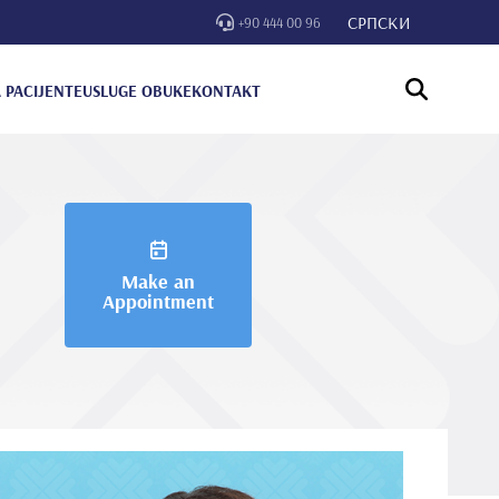
СРПСКИ
+90 444 00 96
 PACIJENTE
USLUGE OBUKE
KONTAKT
Make an
Appointment