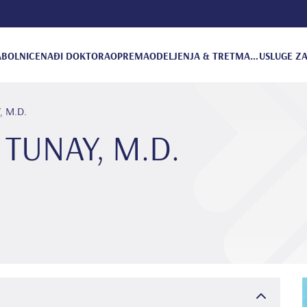
A
BOLNICE
NAĐI DOKTORA
OPREMA
ODELJENJA & TRETMANI
USLUGE ZA
, M.D.
u TUNAY, M.D.