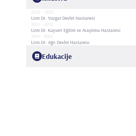
2012
- 2012
Uzm.Dr.
Yozgat Devlet Hastanesi
2011
- 2012
Uzm.Dr.
Kayseri Eğitim ve Araştıma Hastanesi
2011
- 2011
Uzm.Dr.
Ağrı Devlet Hastanesi
Edukacije
2010
Haseki Eğitim ve Araştırma Hastanesi
Anesteziyoloji 
2005
Uludağ Üniversitesi
Tıp Fakültesi