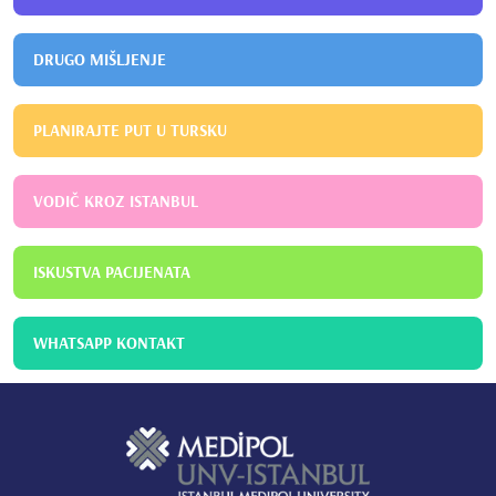
DRUGO MIŠLJENJE
PLANIRAJTE PUT U TURSKU
VODIČ KROZ ISTANBUL
ISKUSTVA PACIJENATA
WHATSAPP KONTAKT