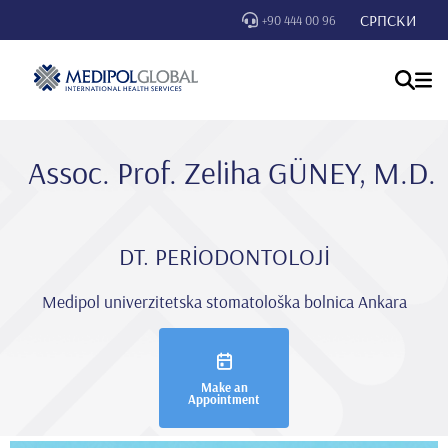
СРПСКИ
+90 444 00 96
Assoc. Prof. Zeli̇ha GÜNEY, M.D.
DT. PERİODONTOLOJİ
Medipol univerzitetska stomatološka bolnica Ankara
Make an
Appointment