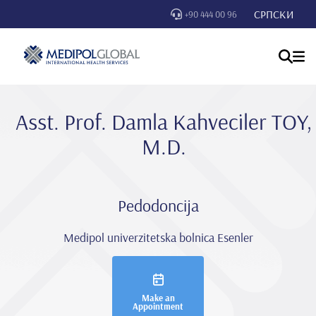
СРПСКИ
+90 444 00 96
Asst. Prof. Damla Kahveci̇ler TOY,
M.D.
Pedodoncija
Medipol univerzitetska bolnica Esenler
Make an
Appointment