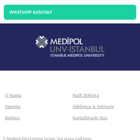
WHATSAPP KONTAKT
O Nama
Nađi Doktora
Oprema
Odeljenja & tretmani
Bolnice
Kontaktirajte Nas
©
Medipol Zdravstvena Grupa. Sva prava zadržana
.