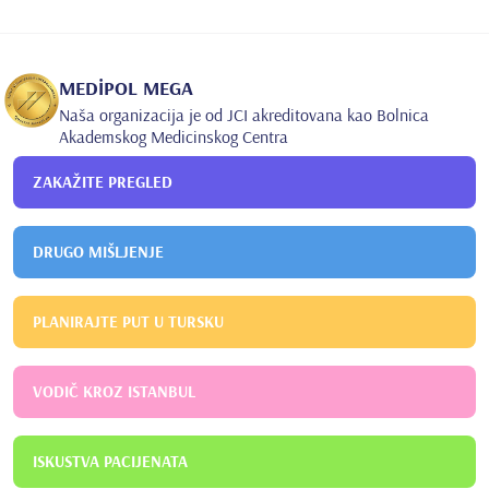
İSTANBUL ÜNİVERSİTESİ
TIP FAKÜLTESİ
1997
İZMİR DR. BEHÇET UZ ÇOCUK HASTALIKLARI VE CERRAHİSİ
EĞİTİM VE ARAŞTIRMA HASTANESİ
ÇOCUK HASTALIĞI VE
MEDİPOL MEGA
HASTALIKLARI
Naša organizacija je od JCI akreditovana kao Bolnica
Akademskog Medicinskog Centra
ZAKAŽITE PREGLED
DRUGO MIŠLJENJE
PLANIRAJTE PUT U TURSKU
VODIČ KROZ ISTANBUL
ISKUSTVA PACIJENATA