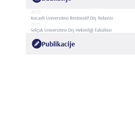
2023
Kocaeli Üniversitesi
Restoratif Diş Tedavisi
2025
Selçuk Üniversitesi
Diş Hekimliği Fakültesi
Publikacije
•
ULUSLARARASI HAKEMLİ DERGİLERDE YAYIMLAN
1. TEKÇE NESLİHAN,DEMİRCİ MUSTAFA,TUNCER S
•
(2025). Clinical evaluation of direct and indirect res
Oral Health, 25, Doi: 10.1186/s12903-025-06775-9 (
2. AKUÇ ÇİĞDEM,BALCI ŞEYMA NİLGÜN,TURGUT VİLD
•
fiber-reinforced composites on the fracture strengt
Oral Health, 25, Doi: 10.1186/s12903-025-06801-w (
3. BALCI ŞEYMA NİLGÜN,TEKÇE NESLİHAN,DEMİRCİ MU
•
margin elevation methods on the fracture strength of
115, Doi: null (Kontrol No: 9832531)
•
YAZILAN ULUSAL/ULUSLARARASI KİTAPLAR VEYA 
•
1.Güncel Restoratif Çalışmaları IV, Bölüm adı:(Poste