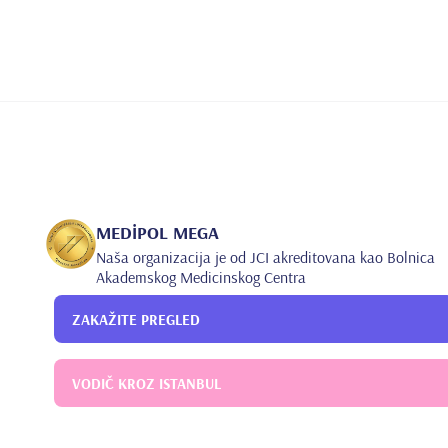
•
BALCI ŞEYMA NİLGÜN, Akademisyen Yayınevi, Basım s
•
ISBN:9786253756642, Türkçe(Bilimsel Kitap) (Yayın 
MEDİPOL MEGA
Naša organizacija je od JCI akreditovana kao Bolnica
Akademskog Medicinskog Centra
ZAKAŽITE PREGLED
VODIČ KROZ ISTANBUL