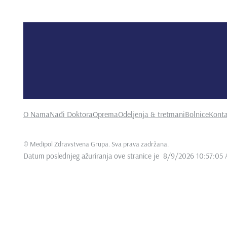
O Nama
Nađi Doktora
Oprema
Odeljenja & tretmani
Bolnice
Konta
©
Medipol Zdravstvena Grupa. Sva prava zadržana
.
Datum poslednjeg ažuriranja ove stranice je
8/9/2026 10:57:05