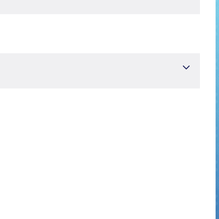
AN MAKALELER
AFA,TURGUT VİLDAN,BALCI ŞEYMA NİLGÜN,YERSELGÖKTUĞ
torations in class I cavities: a 10-year follow-up study. BMC
Kontrol No: 9832542)
AN,ÇAKIR GAYE NUR,TEKÇE NESLİHAN (2025). Effect of
h values under different thickness of CAD/CAM systems. BMC
Kontrol No: 9832657)
STAFA,TUNCER SAFA (2024). The effect of different deep
 CAD-CAM restorations.. American journal of dentistry, 37(3),
KİTAPLARDAKİ BÖLÜMLER
rior Restorasyonlarda 'Cusp Coverage') (2025).,