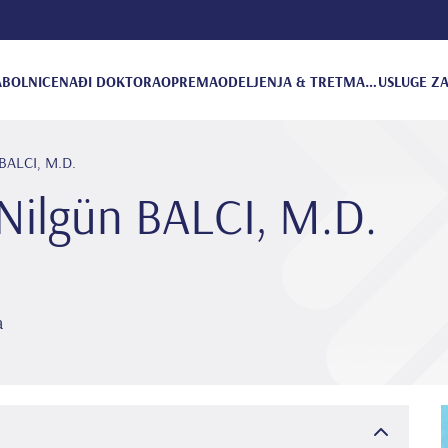
A
BOLNICE
NAĐI DOKTORA
OPREMA
ODELJENJA & TRETMANI
USLUGE ZA
 BALCI, M.D.
Ni̇lgün BALCI, M.D.
a