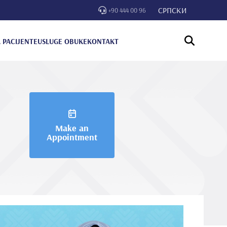
СРПСКИ
+90 444 00 96
 PACIJENTE
USLUGE OBUKE
KONTAKT
Make an
Appointment