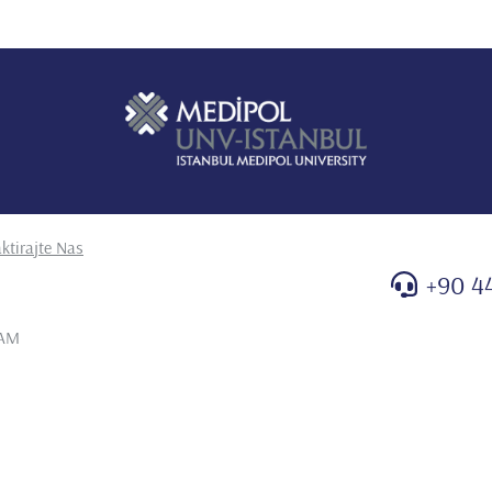
ktirajte Nas
+90 4
 AM