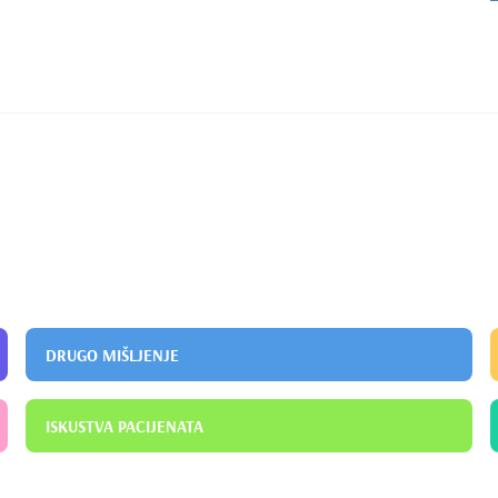
ayısı:1, Sayfa Sayısı 231,
No: 9832685)
DRUGO MIŠLJENJE
ISKUSTVA PACIJENATA