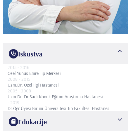
Iskustva
2015
- 2016
Özel Yunus Emre Tıp Merkezi
2008
- 2015
Uzm.Dr.
Özel İlgi Hastanesi
2005
- 2008
Uzm.Dr.
Dr Sadi Konuk Eğitim Araştırma Hastanesi
- 2019
Dr.Öğr.Üyesi
Biruni Üniversitesi Tıp Fakültesi Hastanesi
Edukacije