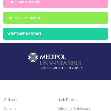
VODIČ KROZ ISTANBUL
ISKUSTVA PACIJENATA
WHATSAPP KONTAKT
O Nama
Nađi Doktora
Oprema
Odeljenja & tretmani