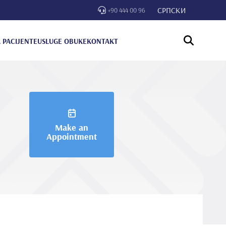
СРПСКИ
+90 444 00 96
 PACIJENTE
USLUGE OBUKE
KONTAKT
Make an
Appointment