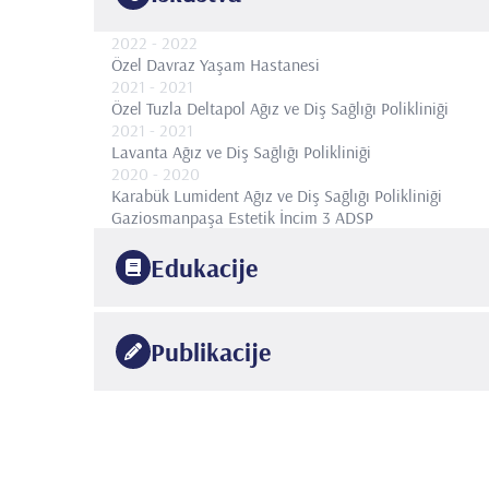
2022
- 2022
Özel Davraz Yaşam Hastanesi
2021
- 2021
Özel Tuzla Deltapol Ağız ve Diş Sağlığı Polikliniği
2021
- 2021
Lavanta Ağız ve Diş Sağlığı Polikliniği
2020
- 2020
Karabük Lumident Ağız ve Diş Sağlığı Polikliniği
Gaziosmanpaşa Estetik İncim 3 ADSP
Edukacije
2020
İstanbul Medipol Üniversitesi
Diş Hekimliği Fakültesi
Publikacije
•
-Journal of Medical Case Reports and Reviews (3:4)
•
Stress related oral habits: To case reports
•
-Journal of Medical Case Reports and Reviews(3:3)