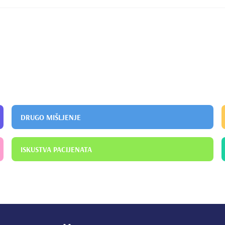
materials:A case report
DRUGO MIŠLJENJE
ISKUSTVA PACIJENATA