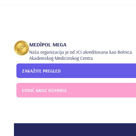
•
Increasing the connetion of composite resin with bio
MEDİPOL MEGA
Naša organizacija je od JCI akreditovana kao Bolnica
Akademskog Medicinskog Centra
ZAKAŽITE PREGLED
VODIČ KROZ ISTANBUL