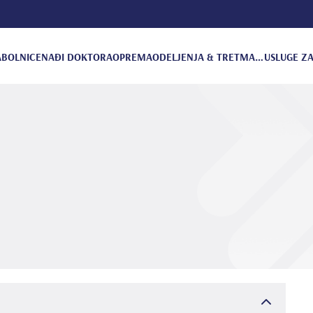
A
BOLNICE
NAĐI DOKTORA
OPREMA
ODELJENJA & TRETMANI
USLUGE ZA