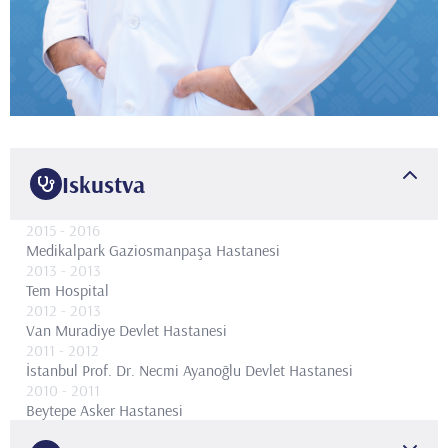
Iskustva
2015
- 2016
Medikalpark Gaziosmanpaşa Hastanesi
2013
- 2013
Tem Hospital
2012
- 2013
Van Muradiye Devlet Hastanesi
2011
- 2012
İstanbul Prof. Dr. Necmi Ayanoğlu Devlet Hastanesi
2010
- 2011
Beytepe Asker Hastanesi