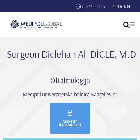
СРПСКИ
+90 444 00 96
Surgeon Di̇clehan Ali̇ DİCLE, M.D.
Oftalmologija
Medipol univerzitetska bolnica Bahçelievler
Make an
Appointment