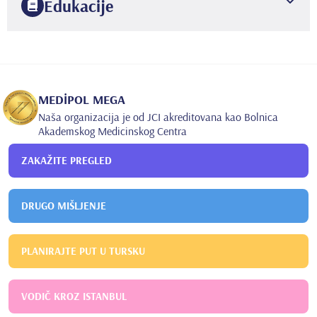
Edukacije
2004
İstanbu Üniversitesi
İstanbul Tıp Fakültesi
2009
İstanbul Okmeydanı E.A.H.
Göz Hastalıkları
MEDİPOL MEGA
Naša organizacija je od JCI akreditovana kao Bolnica
Akademskog Medicinskog Centra
ZAKAŽITE PREGLED
DRUGO MIŠLJENJE
PLANIRAJTE PUT U TURSKU
VODIČ KROZ ISTANBUL