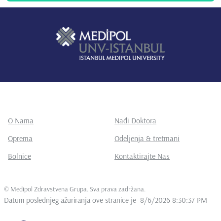
O Nama
Nađi Doktora
Oprema
Odeljenja & tretmani
Bolnice
Kontaktirajte Nas
©
Medipol Zdravstvena Grupa. Sva prava zadržana
.
Datum poslednjeg ažuriranja ove stranice je
8/6/2026 8:30:37 PM