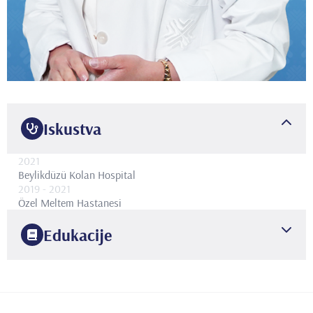
Iskustva
2021
Beylikdüzü Kolan Hospital
2019
- 2021
Özel Meltem Hastanesi
Edukacije
2016
Azerbaycan Tıp Üniversitesi
Kadın Hastalıkları ve Doğum