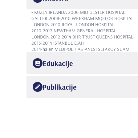
- KUZEY IRLANDA 2006
MID ULSTER HOSPITAL
GALLER 2008-2010
WREXHAM MQELOR HOSPITAL
LONDON 2010
ROYAL LONDON HOSPITAL
2010-2012
NEWTHAM GENERAL HOSPITAL
LONDON 2012-2014
BHR TRUST QUEENS HOSPITAL
2013-2014
İSTANBUL E.AH
2014-halen
MEDİPOL HASTANESİ SEFAKÖY SUAM
Edukacije
1992
KÜLTÜR KOLEJİ
Kadın doğum
Publikacije
2015
ROYAL COLLAGE OF OBSTETRICIANS AND GYRACCO
•
1999
·
POSTRATAL BLADDER -ROSTER PRESENTATION
İSTANBUL UNİVERSİTESİ
CERRAHPAŞA TIP FAKÜLTESİ
•
·
CRP TESTING IN TREATERED PRETERM LAB.
•