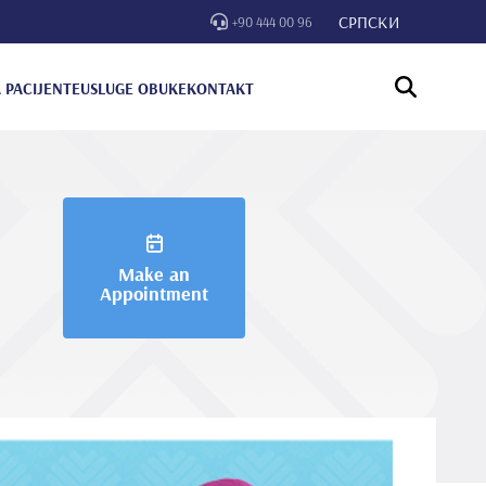
СРПСКИ
+90 444 00 96
 PACIJENTE
USLUGE OBUKE
KONTAKT
Make an
Appointment