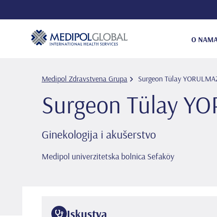
O NAM
Medipol Zdravstvena Grupa
Surgeon Tülay YORULMAZ
Surgeon Tülay Y
Ginekologija i akušerstvo
Medipol univerzitetska bolnica Sefaköy
Iskustva