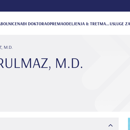
A
BOLNICE
NAĐI DOKTORA
OPREMA
ODELJENJA & TRETMANI
USLUGE ZA
, M.D.
ORULMAZ, M.D.