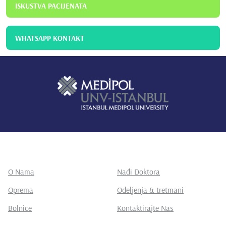
ISKUSTVA PACIJENATA
WHATSAPP KONTAKT
O Nama
Nađi Doktora
Oprema
Odeljenja & tretmani
Bolnice
Kontaktirajte Nas