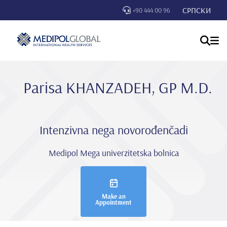
СРПСКИ
+90 444 00 96
Parisa KHANZADEH, GP M.D.
Intenzivna nega novorođenčadi
Medipol Mega univerzitetska bolnica
Make an
Appointment