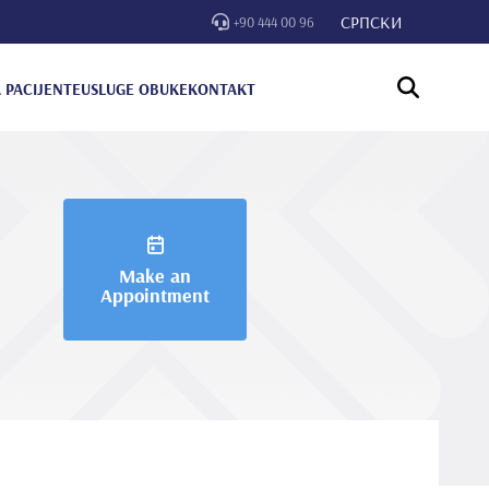
СРПСКИ
+90 444 00 96
 PACIJENTE
USLUGE OBUKE
KONTAKT
Make an
Appointment