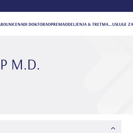
A
BOLNICE
NAĐI DOKTORA
OPREMA
ODELJENJA & TRETMANI
USLUGE ZA
P M.D.