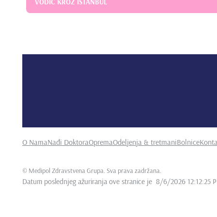
VODIČ KROZ ISTANBUL
O Nama
Nađi Doktora
Oprema
Odeljenja & tretmani
Bolnice
Konta
©
Medipol Zdravstvena Grupa. Sva prava zadržana
.
Datum poslednjeg ažuriranja ove stranice je
8/6/2026 12:12:25 