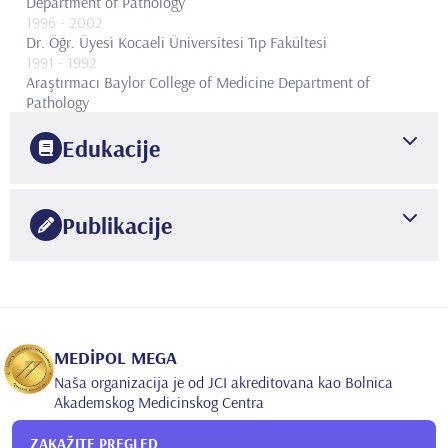
Department of Pathology
1996
- 2002
Dr. Öğr. Üyesi
Kocaeli Üniversitesi Tıp Fakültesi
1991
- 1992
Araştırmacı
Baylor College of Medicine Department of
Pathology
Edukacije
1990
Hacettepe Üniversitesi
Tıp Fakültesi
Publikacije
1995
İnönü Üniversitesi Tıp Fakültesi
Patoloji
31 Adet SCI-Expanded Kapsamında Dergilerde Yayınlanmış
Makaleler.
11 Adet SCI-Expanded Kapsamında Olup Uluslararası
İndekslerin Kaydettiği Hakemli Dergilerde Yayınlanan
MEDİPOL MEGA
Makaleler.
Naša organizacija je od JCI akreditovana kao Bolnica
Akademskog Medicinskog Centra
14 Adet Ulusal Dergilerde Yayınlanan Makaleler.
ZAKAŽITE PREGLED