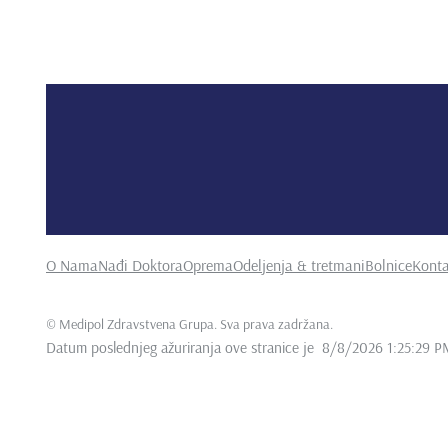
O Nama
Nađi Doktora
Oprema
Odeljenja & tretmani
Bolnice
Konta
©
Medipol Zdravstvena Grupa. Sva prava zadržana
.
Datum poslednjeg ažuriranja ove stranice je
8/8/2026 1:25:29 P