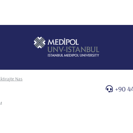
ktirajte Nas
+90 4
M