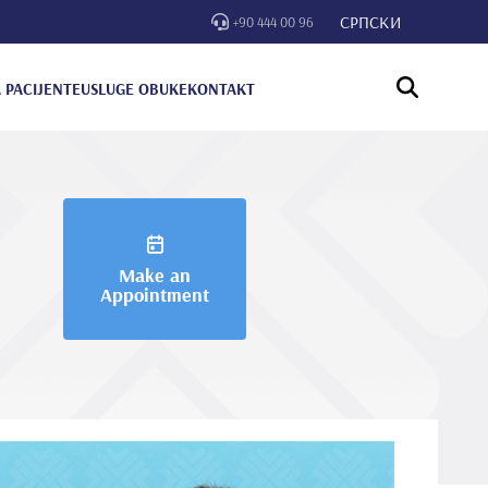
СРПСКИ
+90 444 00 96
 PACIJENTE
USLUGE OBUKE
KONTAKT
Make an
Appointment