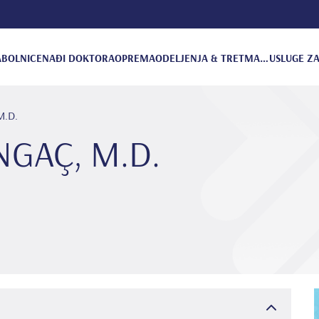
A
BOLNICE
NAĐI DOKTORA
OPREMA
ODELJENJA & TRETMANI
USLUGE ZA
M.D.
NGAÇ, M.D.