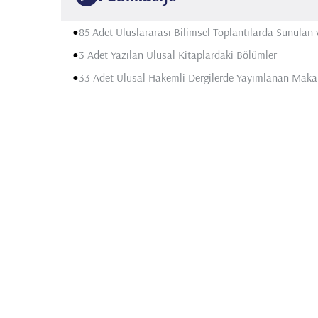
•
85 Adet Uluslararası Bilimsel Toplantılarda Sunulan v
•
3 Adet Yazılan Ulusal Kitaplardaki Bölümler
•
33 Adet Ulusal Hakemli Dergilerde Yayımlanan Makal