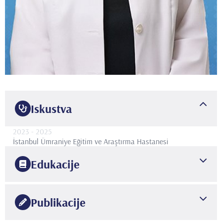
Iskustva
2023
- 2025
İstanbul Ümraniye Eğitim ve Araştırma Hastanesi
Edukacije
2018
Çukurova Üniversistesi
Tıp Fakültesi
Publikacije
2023
İstanbul Üniversitesi
Çocuk ve Ergen Ruh Sağlığı ve