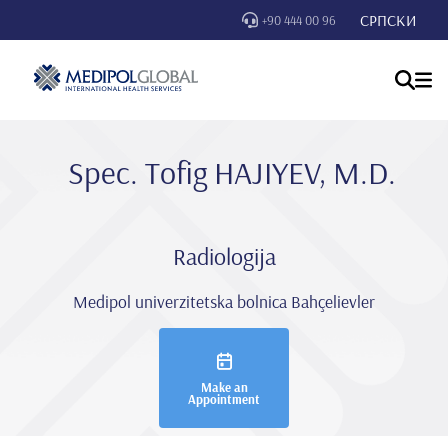
СРПСКИ
+90 444 00 96
Spec. Tofig HAJIYEV, M.D.
Radiologija
Medipol univerzitetska bolnica Bahçelievler
Make an
Appointment