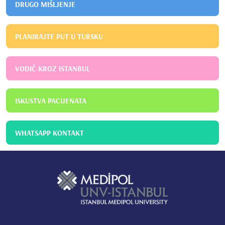
DRUGO MIŠLJENJE
PLANIRAJTE PUT U TURSKU
VODIČ KROZ ISTANBUL
ISKUSTVA PACIJENATA
WHATSAPP KONTAKT