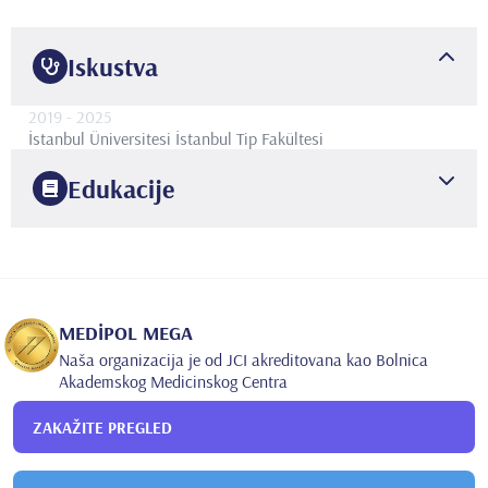
Iskustva
2019
- 2025
İstanbul Üniversitesi İstanbul Tip Fakültesi
Edukacije
2017
Azerbaycan Üniversitesi
Tıp Fakültesi
2019
İstanbul Üniversitesi Tıp Fakültesi
Radyoloji
MEDİPOL MEGA
Naša organizacija je od JCI akreditovana kao Bolnica
Akademskog Medicinskog Centra
ZAKAŽITE PREGLED