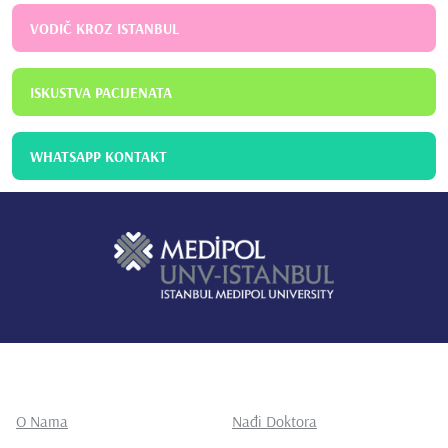
VODIČ KROZ ISTANBUL
ISKUSTVA PACIJENATA
WHATSAPP KONTAKT
O Nama
Nađi Doktora