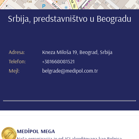
Srbija, predstavništvo u Beogradu
Adresa
:
Kneza Miloša 19, Beograd, Srbija
Telefon
:
+381668081521
Mejl
:
belgrade@medipol.com.tr
MEDİPOL MEGA
Naša organizacija je od JCI akreditovana kao Bolnica