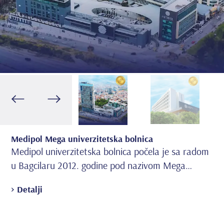
Medipol Mega univerzitetska bolnica
Me
Medipol univerzitetska bolnica počela je sa radom
Ot
u Bagcilaru 2012. godine pod nazivom Mega
> D
bolnički kompleks.
> Detalji