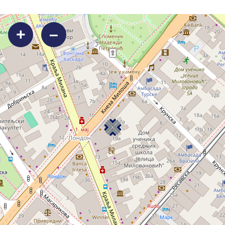
+
–
⇧