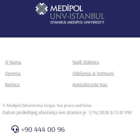
O Nama
Nađi Doktora
Oprema
Odeljenja & tretmani
Bolnice
Kontaktirajte Nas
©
Medipol Zdravstvena Grupa. Sva prava zadržana
.
Datum poslednjeg ažuriranja ove stranice je
1/14/2026 8:13:41 PM
+90 444 00 96